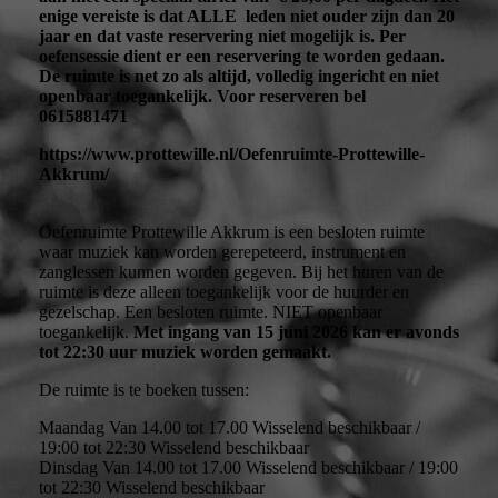
enige vereiste is dat ALLE leden niet ouder zijn dan 20
jaar en dat vaste reservering niet mogelijk is. Per
oefensessie dient er een reservering te worden gedaan.
De ruimte is net zo als altijd, volledig ingericht en niet
openbaar toegankelijk. Voor reserveren bel
0615881471
https://www.prottewille.nl/Oefenruimte-Prottewille-
Akkrum/
Oefenruimte Prottewille Akkrum is een besloten ruimte
waar muziek kan worden gerepeteerd, instrument en
zanglessen kunnen worden gegeven. Bij het huren van de
ruimte is deze alleen toegankelijk voor de huurder en
gezelschap. Een besloten ruimte. NIET openbaar
toegankelijk.
Met ingang van 15 juni 2026 kan er avonds
tot 22:30 uur muziek worden gemaakt.
De ruimte is te boeken tussen:
Maandag Van 14.00 tot 17.00 Wisselend beschikbaar /
19:00 tot 22:30 Wisselend beschikbaar
Dinsdag Van 14.00 tot 17.00 Wisselend beschikbaar / 19:00
tot 22:30 Wisselend beschikbaar