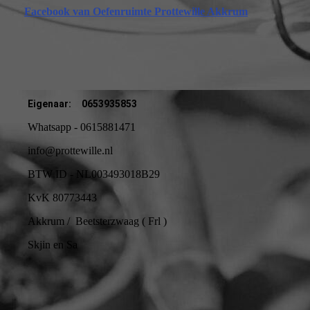
Facebook van Oefenruimte Prottewille Akkrum
Eigenaar:
0653935853
Whatsapp - 0615881471
info@prottewille.nl
BTW ID - NL003493018B29
KvK 80773443
Akkrum / Beetsterzwaag ( Frl )
Skjin en Sa