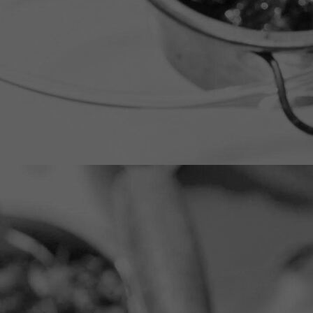
oefenruimte binnen nieuw deur binnenkant