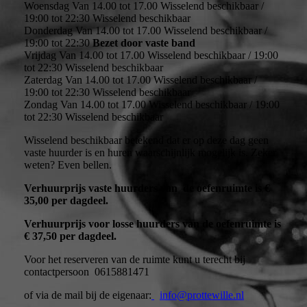
Woensdag Van 14.00 tot 17.00 Wisselend beschikbaar /
19:00 tot 22:30 Wisselend beschikbaar
Donderdag Van 14.00 tot 17.00 Wisselend beschikbaar /
19:00 tot 22:30
Bezet door vaste band
Vrijdag Van 14.00 tot 17.00 Wisselend beschikbaar / 19:00
tot 22:30 Wisselend beschikbaar
Zaterdag Van 14.00 tot 17.00 Wisselend beschikbaar /
19:00 tot 22:30 Wisselend beschikbaar
Zondag Van 14.00 tot 17.00 Wisselend beschikbaar / 19:00
tot 22:30 Wisselend beschikbaar
Wisselend beschikbaar betekend dat er op deze dag geen
vaste huurder is en huren waarschijnlijk mogelijk is. Zeker
weten? Even bellen.
Verhuurprijs vaste huurders van de oefenruimte is €
35,00 per dagdeel.
Verhuurprijs voor losse huurders van de oefenruimte is
€ 37,50 per dagdeel.
Voor het reserveren van de ruimte kunt u terecht bij
contactpersoon 0615881471
of via de mail bij de eigenaar:
info@prottewille.nl