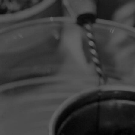
oefenruimte binnen nieuw links