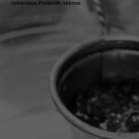
Oefenruimte Prottewille Akkrum